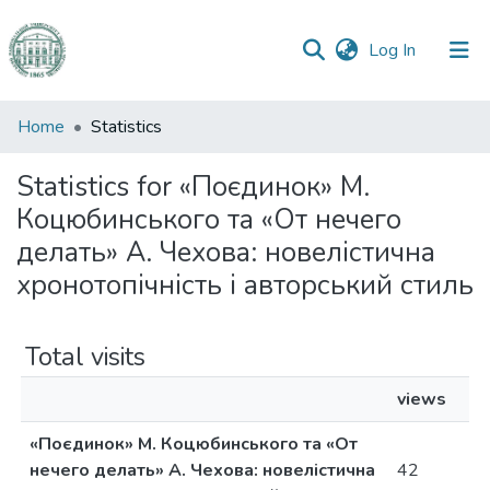
(current)
Log In
Communities
Home
Statistics
&
Collections
Statistics for «Поєдинок» М.
Коцюбинського та «От нечего
All of DSpace
делать» А. Чехова: новелістична
хронотопічність i авторський стиль
Total visits
views
«Поєдинок» М. Коцюбинського та «От
нечего делать» А. Чехова: новелістична
42