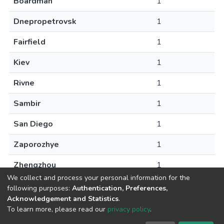
Boardman
1
Dnepropetrovsk
1
Fairfield
1
Kiev
1
Rivne
1
Sambir
1
San Diego
1
Zaporozhye
1
Zhengzhou
1
We collect and process your personal information for the
following purposes:
Authentication, Preferences,
Acknowledgement and Statistics
.
To learn more, please read our
privacy policy
.
DSpace software
copyright © 2009-2026
LYRASIS