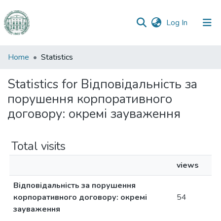
(current)
Log In
Communities
Home
Statistics
&
Collections
Statistics for Відповідальність за
порушення корпоративного
All of DSpace
договору: окремі зауваження
Total visits
views
Відповідальність за порушення
корпоративного договору: окремі
54
зауваження