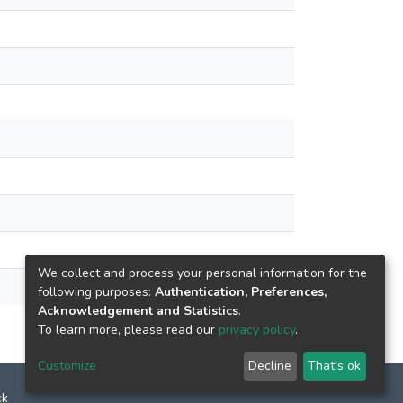
We collect and process your personal information for the
following purposes:
Authentication, Preferences,
Acknowledgement and Statistics
.
To learn more, please read our
privacy policy
.
Customize
Decline
That's ok
ck