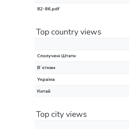
82-86.pdf
Top country views
Сполучені Штати
Вʼєтнам
Україна
Китай
Top city views