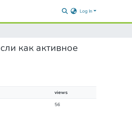
Log In
ысли как активное
views
56