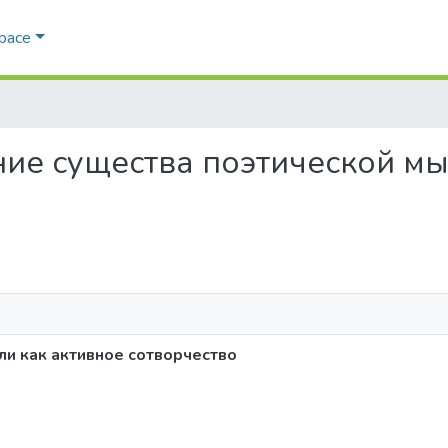
Space
жение существа поэтической м
и как активное сотворчество