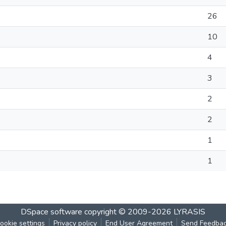
26
10
4
3
2
2
1
1
DSpace software
copyright © 2009-2026
LYRASIS
ookie settings
Privacy policy
End User Agreement
Send Feedba