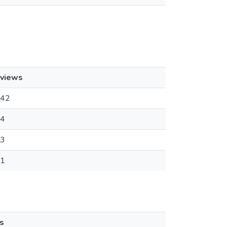
views
42
4
3
1
s