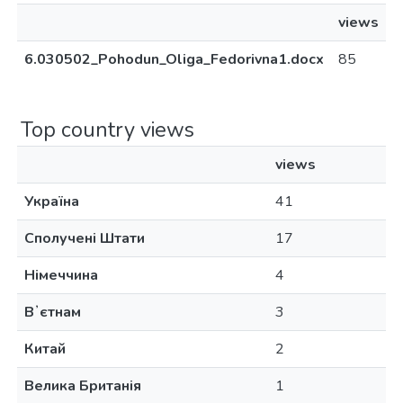
views
6.030502_Pohodun_Oliga_Fedorivna1.docx
85
Top country views
views
Україна
41
Сполучені Штати
17
Німеччина
4
Вʼєтнам
3
Китай
2
Велика Британія
1