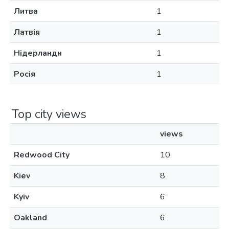
Литва
1
Латвія
1
Нідерланди
1
Росія
1
Top city views
views
Redwood City
10
Kiev
8
Kyiv
6
Oakland
6