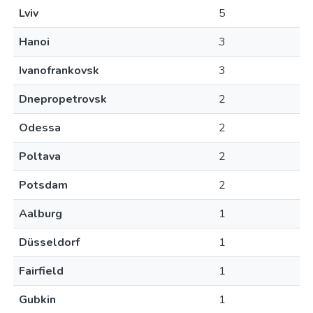
Lviv
5
Hanoi
3
Ivanofrankovsk
3
Dnepropetrovsk
2
Odessa
2
Poltava
2
Potsdam
2
Aalburg
1
Düsseldorf
1
Fairfield
1
Gubkin
1