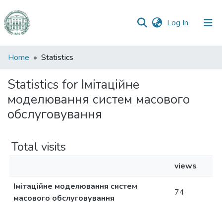
(current)
Log In
Communities
Home
Statistics
&
Collections
Statistics for Імітаційне
моделювання систем масового
All of DSpace
обслуговування
Total visits
views
Імітаційне моделювання систем
74
масового обслуговування