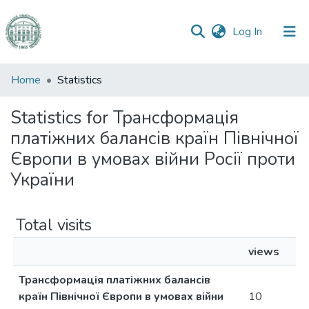
(current)
Log In
Communities
Home
Statistics
&
Collections
Statistics for Трансформація
платіжних балансів країн Північної
All of DSpace
Європи в умовах війни Росії проти
України
Total visits
views
Трансформація платіжних балансів
країн Північної Європи в умовах війни
10