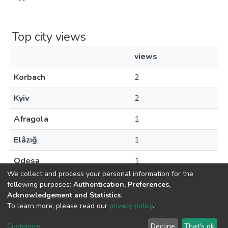
Top city views
views
Korbach
2
Kyiv
2
Afragola
1
Elâzığ
1
Odesa
1
We collect and process your personal information for the
following purposes:
Authentication, Preferences,
Acknowledgement and Statistics
.
To learn more, please read our
privacy policy
.
DSpace software
copyright © 2009-2026
LYRASIS
Cookie
Privacy
End User
Send
Customize
Decline
That's ok