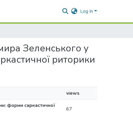
Log In
имира Зеленського у
саркастичної риторики
views
ни: форми саркастичної
67