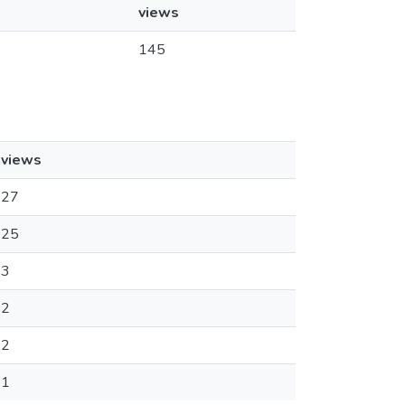
views
145
views
27
25
3
2
2
1