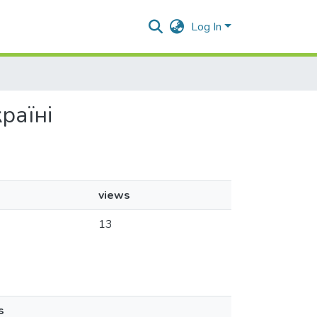
Log In
раїні
views
13
s