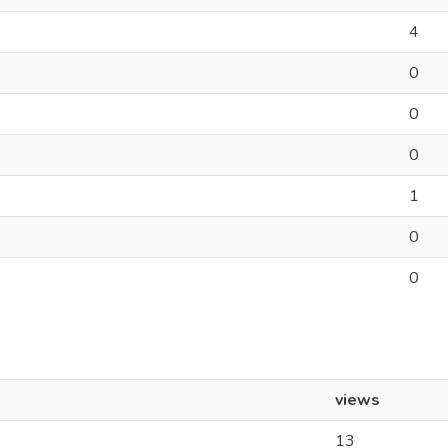
4
0
0
0
1
0
0
views
13