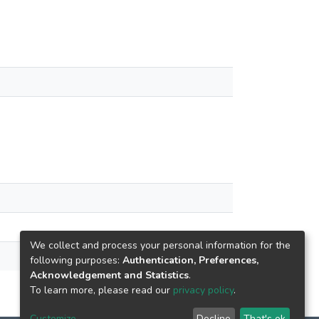
We collect and process your personal information for the
following purposes:
Authentication, Preferences,
Acknowledgement and Statistics
.
To learn more, please read our
privacy policy
.
Customize
Decline
That's ok