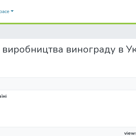
Space
ка виробництва винограду в Ук
їні
view