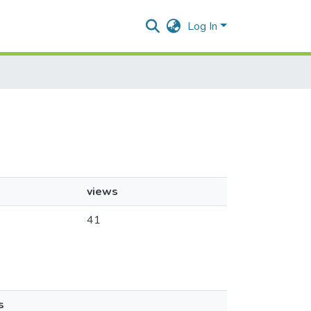
Log In
views
41
s