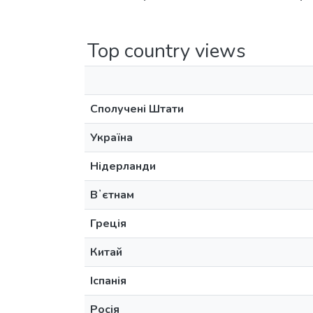
Top country views
Сполучені Штати
Україна
Нідерланди
Вʼєтнам
Греція
Китай
Іспанія
Росія