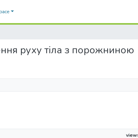
Space
ження руху тіла з порожниною
view