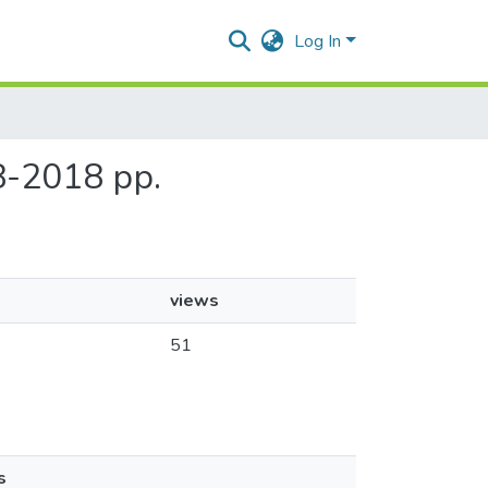
Log In
8-2018 рр.
views
51
s