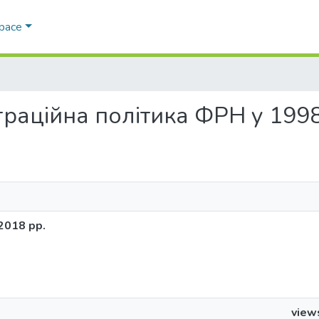
Space
теграційна політика ФРН у 199
2018 рр.
view