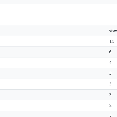
vie
10
6
4
3
3
3
2
2