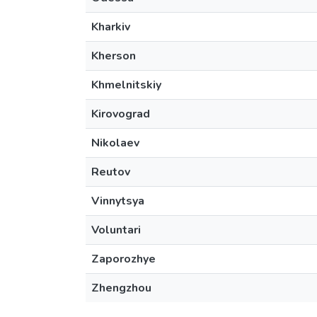
Kharkiv
Kherson
Khmelnitskiy
Kirovograd
Nikolaev
Reutov
Vinnytsya
Voluntari
Zaporozhye
Zhengzhou