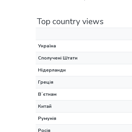
Top country views
Україна
Сполучені Штати
Нідерланди
Греція
Вʼєтнам
Китай
Румунія
Росія