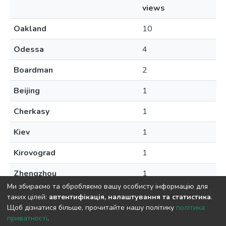
views
Oakland
10
Odessa
4
Boardman
2
Beijing
1
Cherkasy
1
Kiev
1
Kirovograd
1
Zhengzhou
1
Ми збираємо та обробляємо вашу особисту інформацію для
таких цілей:
автентифікація, налаштування та статистика
.
Щоб дізнатися більше, прочитайте нашу політику
політика
приватності
.
DSpace software
copyright © 2009-2026
LYRASIS