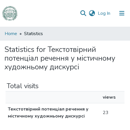
(current)
Log In
Communities
Home
Statistics
&
Collections
Statistics for Текстотвірний
потенціал речення у містичному
All of DSpace
художньому дискурсі
Total visits
views
Текстотвірний потенціал речення у
23
містичному художньому дискурсі