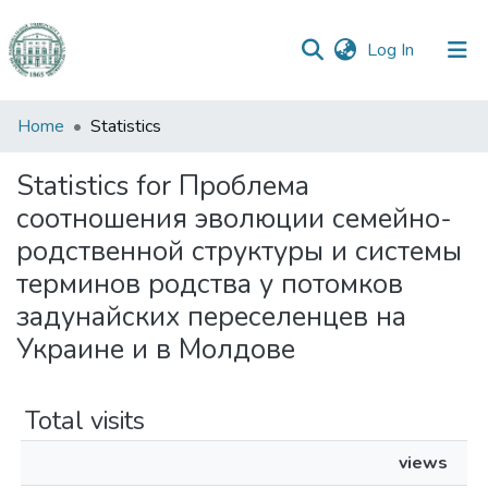
(current)
Log In
Communities
Home
Statistics
&
Collections
Statistics for Проблема
соотношения эволюции семейно-
All of DSpace
родственной структуры и системы
терминов родства у потомков
задунайских переселенцев на
Украине и в Молдове
Total visits
views