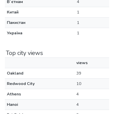
Вʼєтнам
4
Китай
1
Пакистан
1
Україна
1
Top city views
views
Oakland
39
Redwood City
10
Athens
4
Hanoi
4