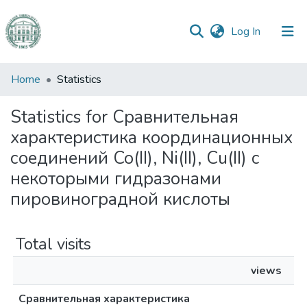
(current)
Log In
Communities
Home
Statistics
&
Collections
Statistics for Сравнительная
характеристика координационных
All of DSpace
соединений Co(II), Ni(II), Cu(II) с
некоторыми гидразонами
пировиноградной кислоты
Total visits
views
Сравнительная характеристика