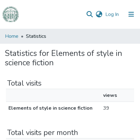
(current)
Log In
Communities
Home
Statistics
&
Collections
Statistics for Elements of style in
science fiction
All of DSpace
Total visits
views
Elements of style in science fiction
39
Total visits per month