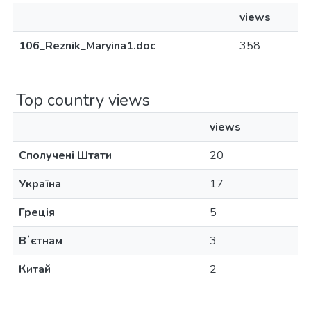
views
106_Reznik_Maryina1.doc
358
Top country views
views
Сполучені Штати
20
Україна
17
Греція
5
Вʼєтнам
3
Китай
2