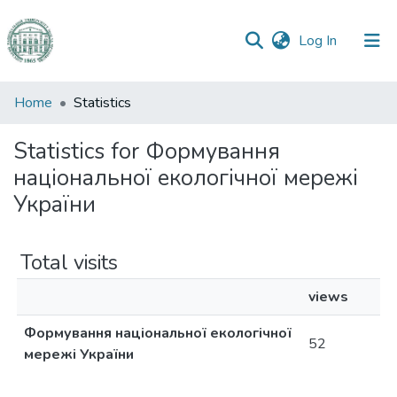
(current)
Log In
Communities
Home
Statistics
&
Collections
Statistics for Формування
національної екологічної мережі
All of DSpace
України
Total visits
views
Формування національної екологічної
52
мережі України