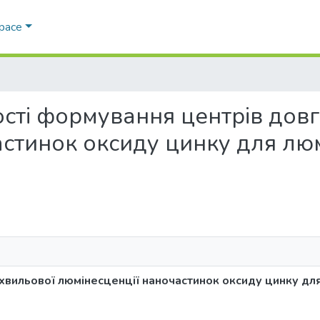
Space
ивості формування центрів до
астинок оксиду цинку для лю
хвильової люмінесценції наночастинок оксиду цинку дл