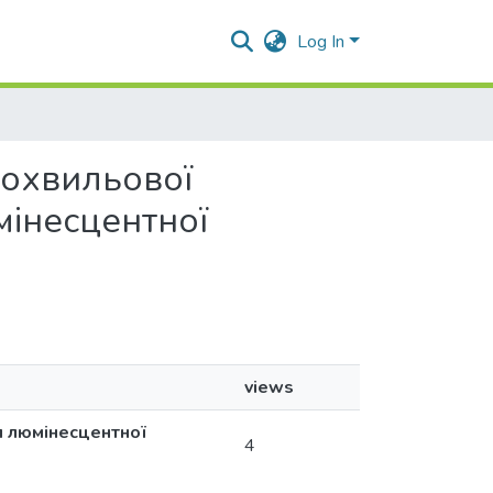
Log In
вгохвильової
мінесцентної
views
я люмінесцентної
4