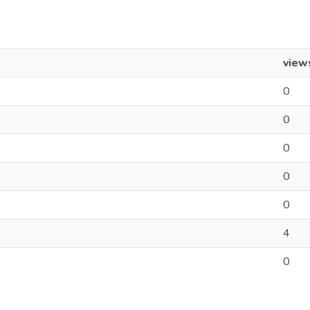
view
0
0
0
0
0
4
0