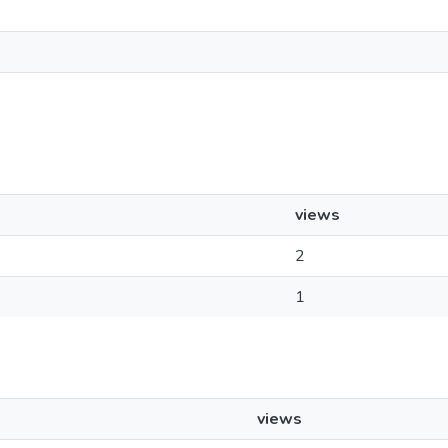
views
2
1
views