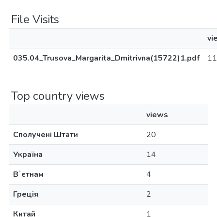
File Visits
vi
035.04_Trusova_Margarita_Dmitrivna(15722)1.pdf
11
Top country views
views
Сполучені Штати
20
Україна
14
Вʼєтнам
4
Греція
2
Китай
1