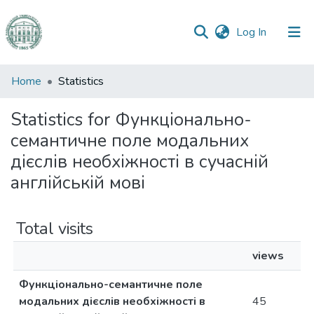
(current)
Log In
Communities
Home
Statistics
&
Collections
Statistics for Функціонально-
семантичне поле модальних
All of DSpace
дієслів необхіжності в сучасній
англійській мові
Total visits
views
Функціонально-семантичне поле
модальних дієслів необхіжності в
45