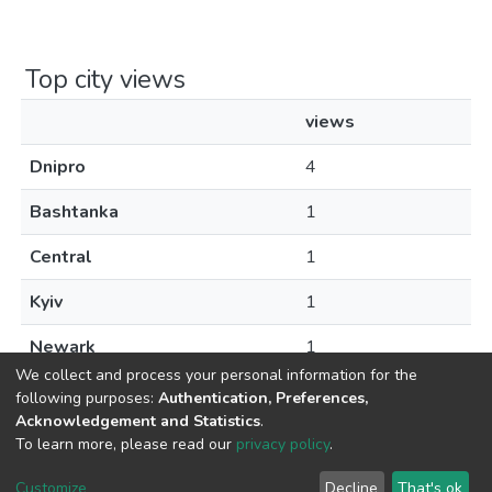
Top city views
views
Dnipro
4
Bashtanka
1
Central
1
Kyiv
1
Newark
1
We collect and process your personal information for the
following purposes:
Authentication, Preferences,
Acknowledgement and Statistics
.
To learn more, please read our
privacy policy
.
DSpace software
copyright © 2009-2026
LYRASIS
Cookie
Privacy
End User
Send
Customize
Decline
That's ok