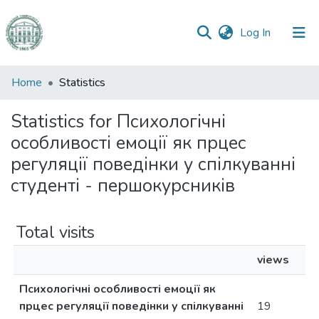
(current)
Log In
Communities
Home
Statistics
&
Collections
Statistics for Психологічні
особливості емоції як прцес
All of DSpace
регуляції поведінки у спілкуванні
студенті - першокурсників
Total visits
views
Психологічні особливості емоції як
прцес регуляції поведінки у спілкуванні
19