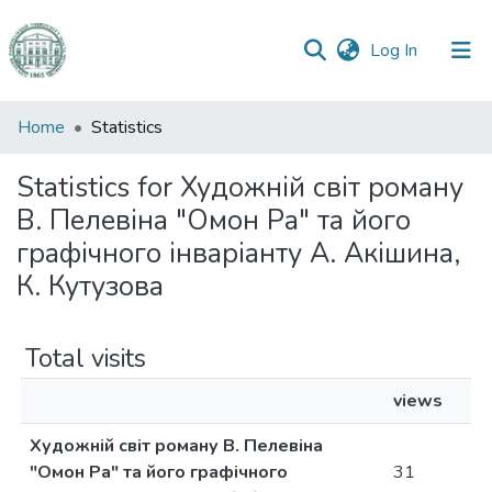
(current)
Log In
Communities
Home
Statistics
&
Collections
Statistics for Художній світ роману
В. Пелевіна "Омон Ра" та його
All of DSpace
графічного інваріанту А. Акішина,
К. Кутузова
Total visits
views
Художній світ роману В. Пелевіна
"Омон Ра" та його графічного
31