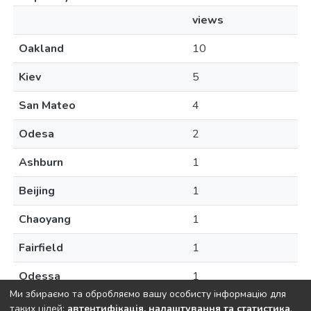
views
Oakland
10
Kiev
5
San Mateo
4
Odesa
2
Ashburn
1
Beijing
1
Chaoyang
1
Fairfield
1
Odessa
1
Ми збираємо та обробляємо вашу особисту інформацію для
таких цілей:
автентифікація, налаштування та статистика
.