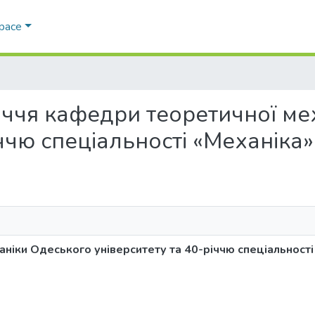
Space
0-річчя кафедри теоретичної м
іччю спеціальності «Механіка»
ніки Одеського університету та 40-річчю спеціальності