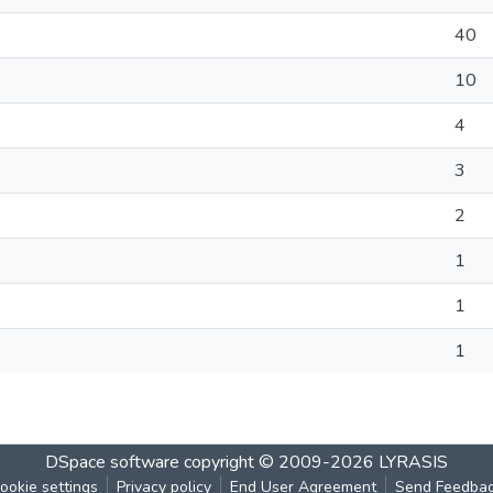
40
10
4
3
2
1
1
1
DSpace software
copyright © 2009-2026
LYRASIS
ookie settings
Privacy policy
End User Agreement
Send Feedba