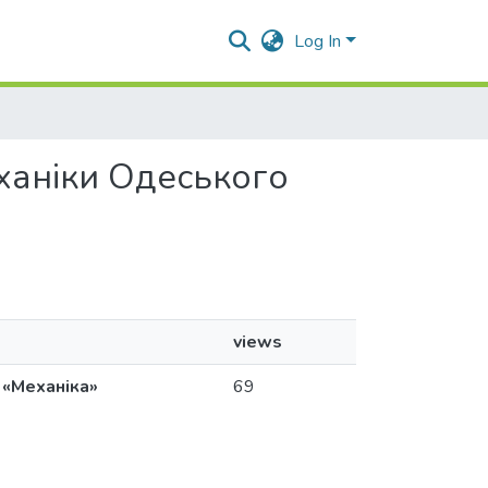
Log In
еханіки Одеського
views
 «Механіка»
69