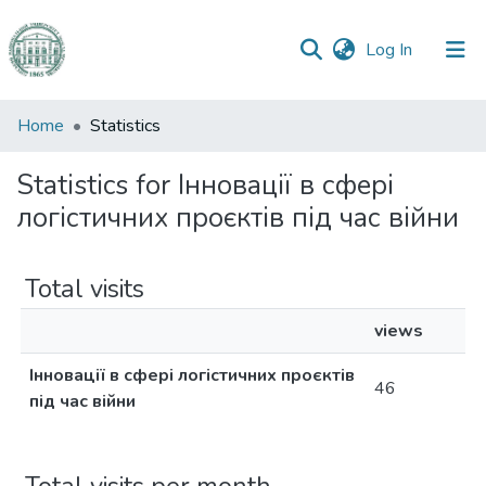
(current)
Log In
Communities
Home
Statistics
&
Collections
Statistics for Інновації в сфері
логістичних проєктів під час війни
All of DSpace
Total visits
views
Інновації в сфері логістичних проєктів
46
під час війни