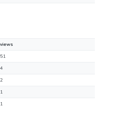
views
51
4
2
1
1