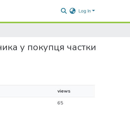
Log In
ника у покупця частки
views
65