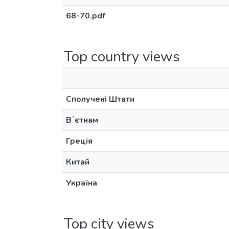
68-70.pdf
Top country views
Сполучені Штати
Вʼєтнам
Греція
Китай
Україна
Top city views