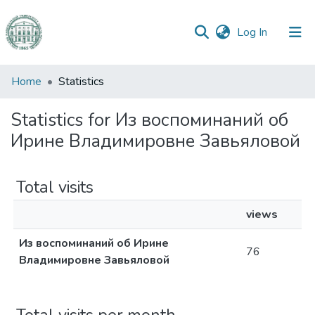
(current)
Log In
Communities
Home
Statistics
&
Collections
Statistics for Из воспоминаний об
Ирине Владимировне Завьяловой
All of DSpace
Total visits
views
Из воспоминаний об Ирине
76
Владимировне Завьяловой