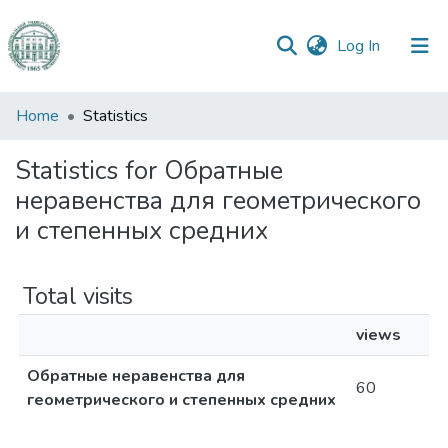
(current)
Log In
Communities
Home
Statistics
&
Collections
Statistics for Обратные
неравенства для геометрического
All of DSpace
и степенных средних
Total visits
views
Обратные неравенства для
60
геометрического и степенных средних