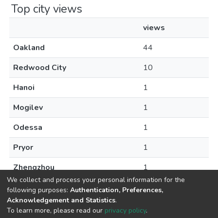
Top city views
views
Oakland
44
Redwood City
10
Hanoi
1
Mogilev
1
Odessa
1
Pryor
1
Zhengzhou
1
We collect and process your personal information for the
following purposes:
Authentication, Preferences,
Acknowledgement and Statistics
.
To learn more, please read our
privacy policy
.
DSpace software
copyright © 2009-2026
LYRASIS