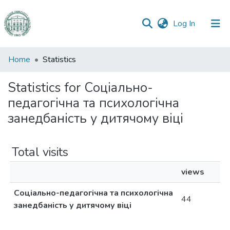
(current)
Log In
Communities
Home
Statistics
&
Collections
Statistics for Соціально-
педагогічна та психологічна
All of DSpace
занедбаність у дитячому віці
Total visits
views
Соціально-педагогічна та психологічна
44
занедбаність у дитячому віці