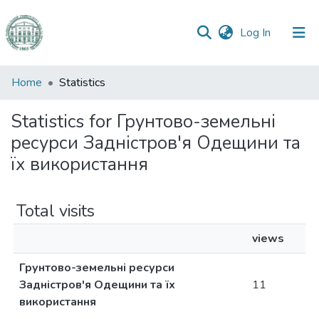
(current)
Log In
Communities
Home
Statistics
&
Collections
Statistics for Грунтово-земельні
ресурси Задністров'я Одещини та
All of DSpace
їх використання
Total visits
views
Грунтово-земельні ресурси
Задністров'я Одещини та їх
11
використання