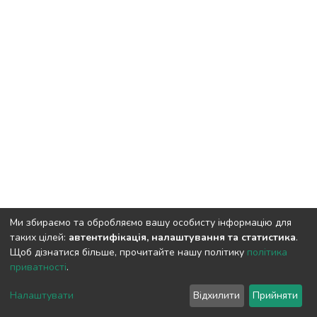
Ми збираємо та обробляємо вашу особисту інформацію для
таких цілей:
автентифікація, налаштування та статистика
.
Щоб дізнатися більше, прочитайте нашу політику
політика
приватності
.
DSpace software
copyright © 2009-2026
LYRASIS
Cookie
Privacy
End User
Send
Налаштувати
Відхилити
Прийняти
settings
policy
Agreement
Feedback