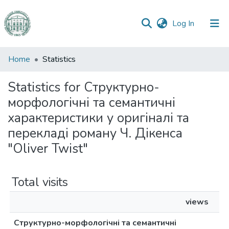
(current)
Log In
Communities
Home
Statistics
&
Collections
Statistics for Структурно-
морфологічні та семантичні
All of DSpace
характеристики у оригіналі та
перекладі роману Ч. Дікенса
"Oliver Twist"
Total visits
views
Структурно-морфологічні та семантичні