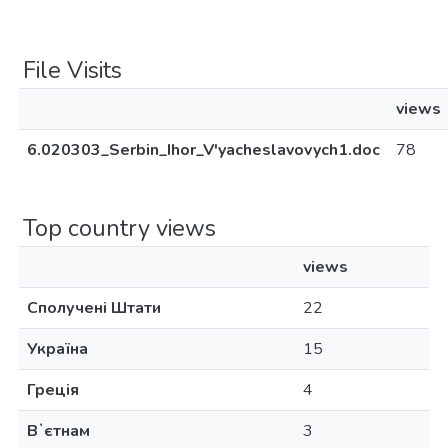
File Visits
views
6.020303_Serbin_Ihor_V'yacheslavovych1.doc
78
Top country views
views
Сполучені Штати
22
Україна
15
Греція
4
Вʼєтнам
3