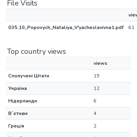
File Visits
vie
035.10_Popovych_Nataliya_V'yacheslavivna1.pdf
61
Top country views
views
Сполучені Штати
19
Україна
12
Нідерланди
6
Вʼєтнам
4
Греція
2