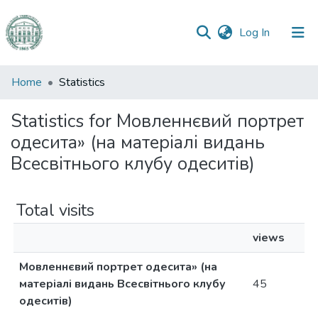
(current)
Log In
Communities
Home
Statistics
&
Collections
Statistics for Мовленнєвий портрет
одесита» (на матеріалі видань
All of DSpace
Всесвітнього клубу одеситів)
Total visits
views
Мовленнєвий портрет одесита» (на
матеріалі видань Всесвітнього клубу
45
одеситів)