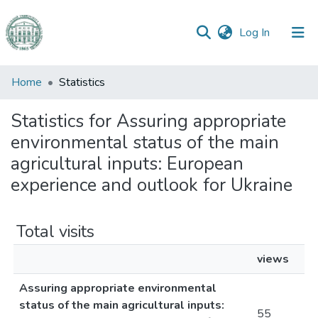
(current)
Log In
Communities
Home
Statistics
&
Collections
Statistics for Assuring appropriate
environmental status of the main
All of DSpace
agricultural inputs: European
experience and outlook for Ukraine
Total visits
views
Assuring appropriate environmental
status of the main agricultural inputs:
55