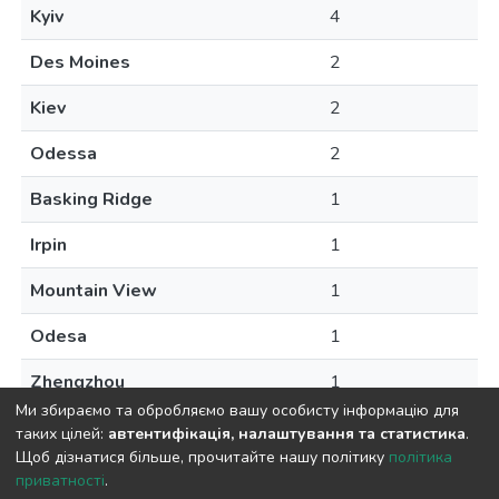
Kyiv
4
Des Moines
2
Kiev
2
Odessa
2
Basking Ridge
1
Irpin
1
Mountain View
1
Odesa
1
Zhengzhou
1
Ми збираємо та обробляємо вашу особисту інформацію для
таких цілей:
автентифікація, налаштування та статистика
.
Щоб дізнатися більше, прочитайте нашу політику
політика
приватності
.
DSpace software
copyright © 2009-2026
LYRASIS