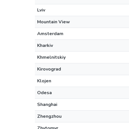
Lviv
Mountain View
Amsterdam
Kharkiv
Khmelnitskiy
Kirovograd
Klojen
Odesa
Shanghai
Zhengzhou
Zhytomyr