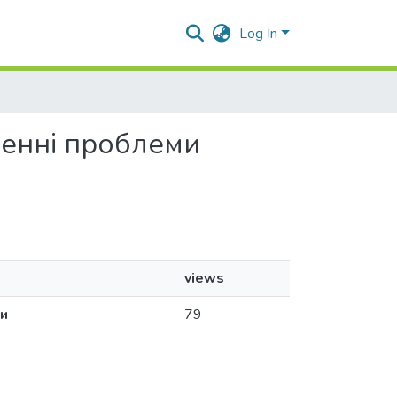
Log In
ішенні проблеми
views
ми
79