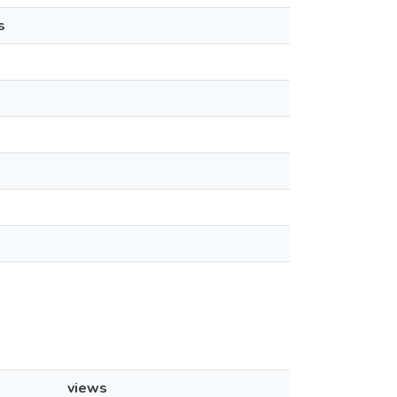
s
views