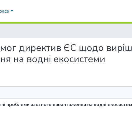
Space
з вимог директив ЄС щодо вир
ня на водні екосистеми
нні проблеми азотного навантаження на водні екосисте