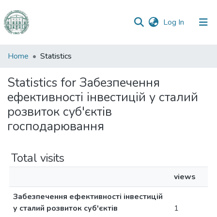
(current)
Log In
Communities
Home
Statistics
&
Collections
Statistics for Забезпечення
ефективності інвестицій у сталий
All of DSpace
розвиток суб'єктів
господарювання
Total visits
views
Забезпечення ефективності інвестицій
у сталий розвиток суб'єктів
1