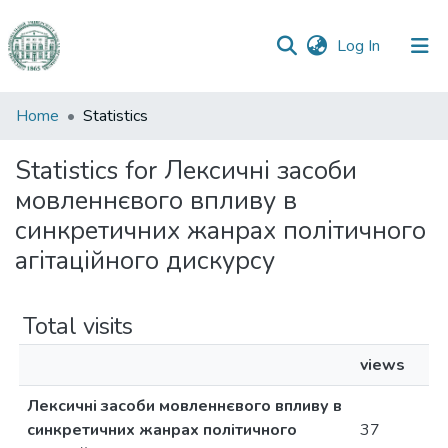
(current)
Log In
Communities
Home
Statistics
&
Collections
Statistics for Лексичні засоби
мовленнєвого впливу в
All of DSpace
синкретичних жанрах політичного
агітаційного дискурсу
Total visits
views
Лексичні засоби мовленнєвого впливу в
синкретичних жанрах політичного
37