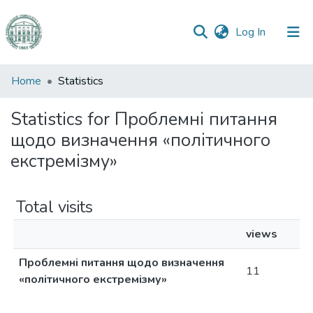
(current)
Log In
Communities
Home
Statistics
&
Collections
Statistics for Проблемні питання
щодо визначення «політичного
All of DSpace
екстремізму»
Total visits
views
Проблемні питання щодо визначення
11
«політичного екстремізму»