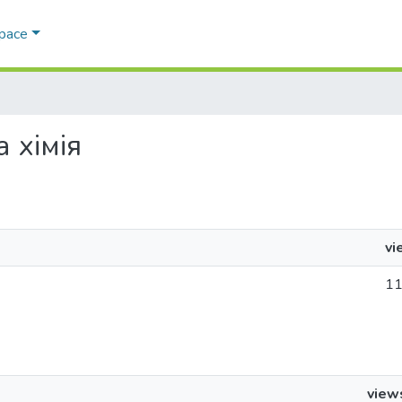
Space
а хімія
vi
1
view