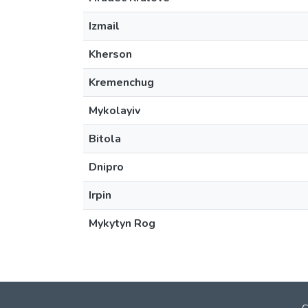
Izmail
Kherson
Kremenchug
Mykolayiv
Bitola
Dnipro
Irpin
Mykytyn Rog