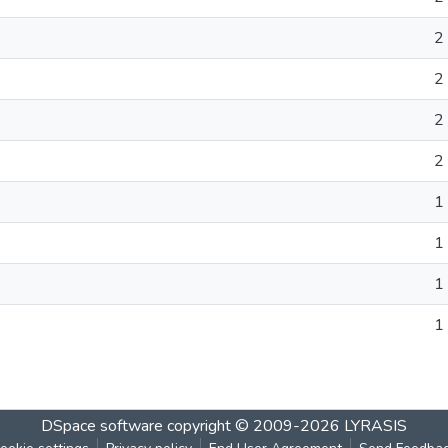
2
2
2
2
1
1
1
1
DSpace software
copyright © 2009-2026
LYRASIS