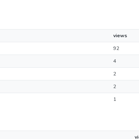
views
92
4
2
2
1
v