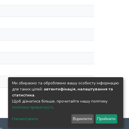
Ми збираємо та обробляємо вашу особисту інформацію
для таких цілей:
автентифікація, налаштування та
статистика
.
Щоб дізнатися більше, прочитайте нашу політику
політика приватності
.
Налаштувати
Відхилити
Прийняти