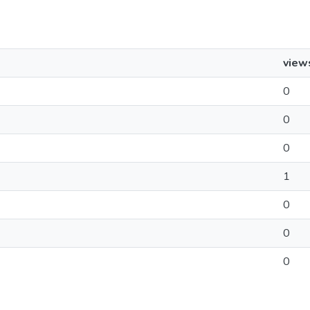
view
0
0
0
1
0
0
0