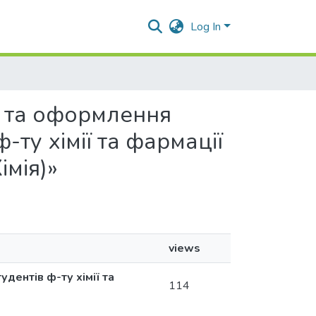
Log In
ня та оформлення
-ту хімії та фармації
імія)»
views
дентів ф-ту хімії та
114