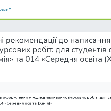
Space
ичні рекомендації до написан
сових робіт: для студентів ф
мія» та 014 «Середня освіта (Х
 оформлення міждисциплінарних курсових робіт: для сту
14 «Середня освіта (Хімія)»