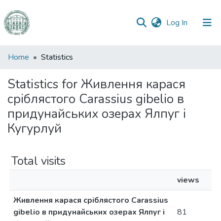
(current)
Log In
Communities
Home
Statistics
&
Collections
Statistics for Живлення карася
сріблястого Сarassius gibelio в
All of DSpace
придунайських озерах Ялпуг і
Кугурлуй
Total visits
views
Живлення карася сріблястого Сarassius
gibelio в придунайських озерах Ялпуг і
81