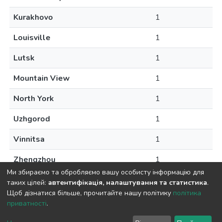
Kurakhovo
1
Louisville
1
Lutsk
1
Mountain View
1
North York
1
Uzhgorod
1
Vinnitsa
1
Zhengzhou
1
Ми збираємо та обробляємо вашу особисту інформацію для
таких цілей:
автентифікація, налаштування та статистика
.
Щоб дізнатися більше, прочитайте нашу політику
політика
приватності
.
DSpace software
copyright © 2009-2026
LYRASIS
Cookie
Privacy
End User
Send