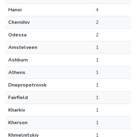
Hanoi
4
Chernihiv
2
Odessa
2
Amstelveen
1
Ashburn
1
Athens
1
Dnepropetrovsk
1
Fairfield
1
Kharkiv
1
Kherson
1
Khmelnitskiy
1