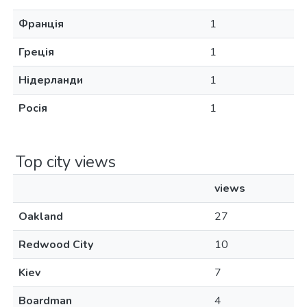
Франція
1
Греція
1
Нідерланди
1
Росія
1
Top city views
views
Oakland
27
Redwood City
10
Kiev
7
Boardman
4