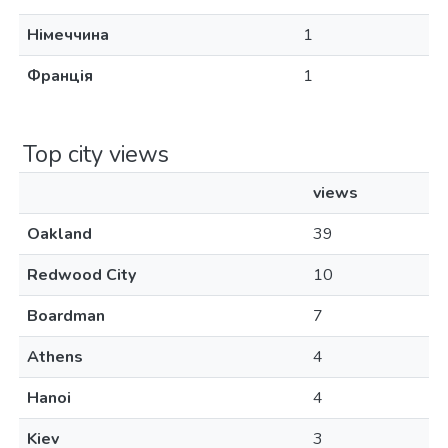
Німеччина
1
Франція
1
Top city views
views
Oakland
39
Redwood City
10
Boardman
7
Athens
4
Hanoi
4
Kiev
3