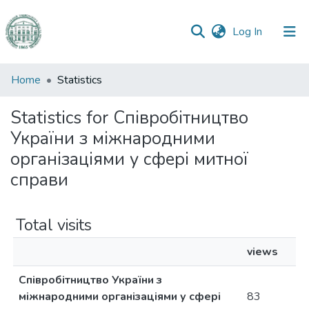
(current)
Log In
Communities
Home
Statistics
&
Collections
Statistics for Співробітництво
України з міжнародними
All of DSpace
організаціями у сфері митної
справи
Total visits
views
Співробітництво України з
міжнародними організаціями у сфері
83