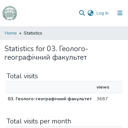
(current)
Log In
Communities
Home
Statistics
&
Collections
Statistics for 03. Геолого-
географічний факультет
All of DSpace
Total visits
views
03. Геолого-географічний факультет
3687
Total visits per month