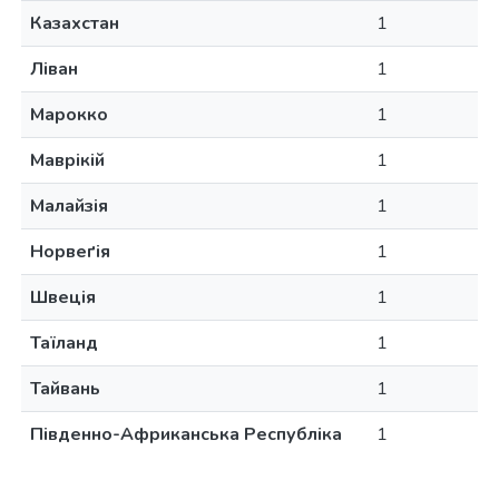
Казахстан
1
Ліван
1
Марокко
1
Маврікій
1
Малайзія
1
Норвеґія
1
Швеція
1
Таїланд
1
Тайвань
1
Південно-Африканська Республіка
1