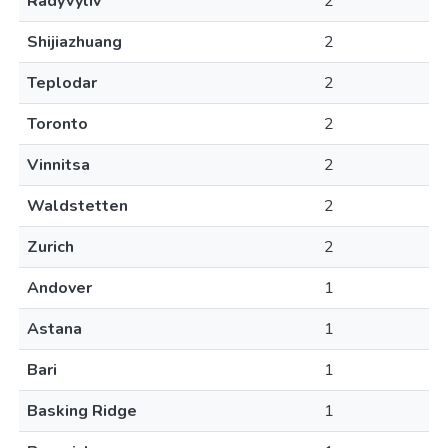
Radyvyliv
2
Shijiazhuang
2
Teplodar
2
Toronto
2
Vinnitsa
2
Waldstetten
2
Zurich
2
Andover
1
Astana
1
Bari
1
Basking Ridge
1