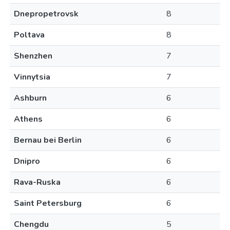
Dnepropetrovsk
8
Poltava
8
Shenzhen
7
Vinnytsia
7
Ashburn
6
Athens
6
Bernau bei Berlin
6
Dnipro
6
Rava-Ruska
6
Saint Petersburg
6
Chengdu
5