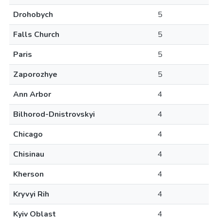
Drohobych
5
Falls Church
5
Paris
5
Zaporozhye
5
Ann Arbor
4
Bilhorod-Dnistrovskyi
4
Chicago
4
Chisinau
4
Kherson
4
Kryvyi Rih
4
Kyiv Oblast
4