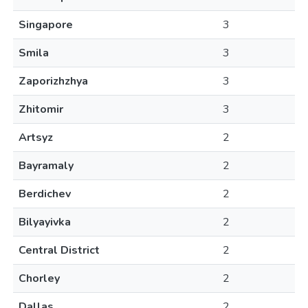
Singapore
3
Smila
3
Zaporizhzhya
3
Zhitomir
3
Artsyz
2
Bayramaly
2
Berdichev
2
Bilyayivka
2
Central District
2
Chorley
2
Dallas
2