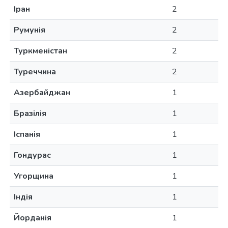
Іран
2
Румунія
2
Туркменістан
2
Туреччина
2
Азербайджан
1
Бразілія
1
Іспанія
1
Гондурас
1
Угорщина
1
Індія
1
Йорданія
1