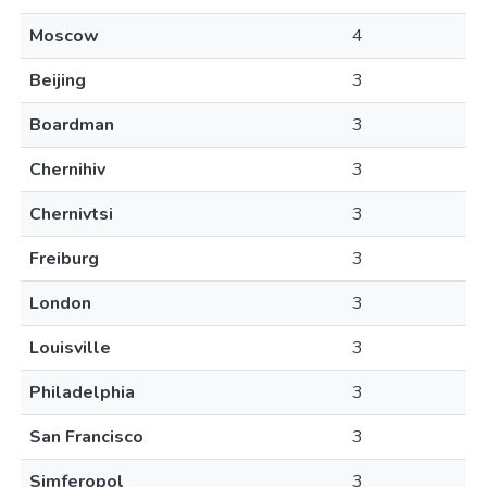
Moscow
4
Beijing
3
Boardman
3
Chernihiv
3
Chernivtsi
3
Freiburg
3
London
3
Louisville
3
Philadelphia
3
San Francisco
3
Simferopol
3