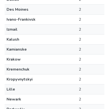
Des Moines
2
Ivano-Frankivsk
2
Izmail
2
Kalush
2
Kamianske
2
Krakow
2
Kremenchuk
2
Kropyvnytskyi
2
Lille
2
Newark
2