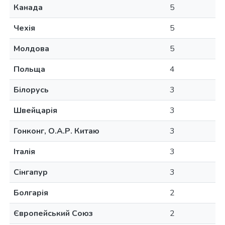
Канада
5
Чехія
5
Молдова
5
Польща
4
Білорусь
3
Швейцарія
3
Гонконг, О.А.Р. Китаю
3
Італія
3
Сінгапур
3
Болгарія
2
Європейський Союз
2