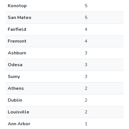
Konotop
5
San Mateo
5
Fairfield
4
Fremont
4
Ashburn
3
Odesa
3
Sumy
3
Athens
2
Dublin
2
Louisville
2
Ann Arbor
1