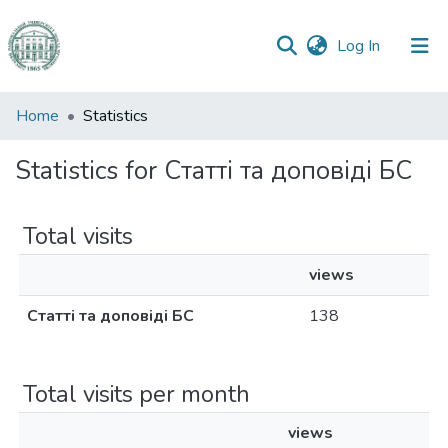
(current)
Log In
Communities
Home
Statistics
&
Collections
Statistics for Статті та доповіді БС
All of DSpace
Total visits
views
Статті та доповіді БС
138
Total visits per month
views