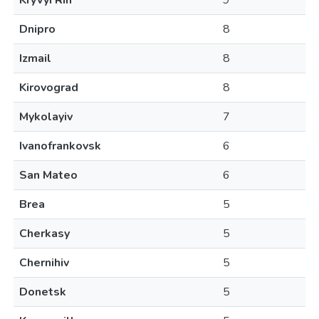
Kryvyi Rih
9
Dnipro
8
Izmail
8
Kirovograd
8
Mykolayiv
7
Ivanofrankovsk
6
San Mateo
6
Brea
5
Cherkasy
5
Chernihiv
5
Donetsk
5