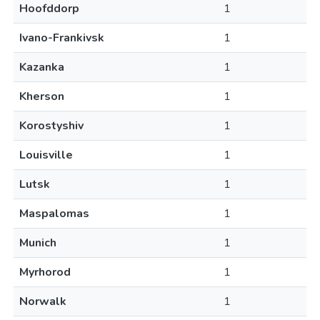
Hoofddorp
1
Ivano-Frankivsk
1
Kazanka
1
Kherson
1
Korostyshiv
1
Louisville
1
Lutsk
1
Maspalomas
1
Munich
1
Myrhorod
1
Norwalk
1