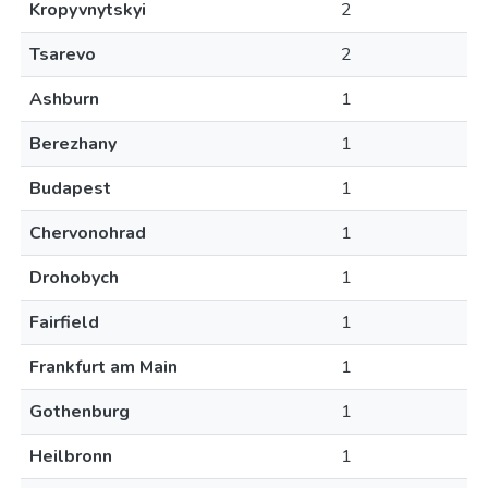
Kropyvnytskyi
2
Tsarevo
2
Ashburn
1
Berezhany
1
Budapest
1
Chervonohrad
1
Drohobych
1
Fairfield
1
Frankfurt am Main
1
Gothenburg
1
Heilbronn
1