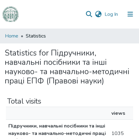
(current)
Log In
Communities
Home
Statistics
&
Collections
Statistics for Підручники,
навчальні посібники та інші
All of DSpace
науково- та навчально-методичні
праці ЕПФ (Правові науки)
Total visits
views
Підручники, навчальні посібники та інші
науково- та навчально-методичні праці
1035