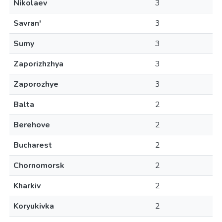
Nikolaev
3
Savran'
3
Sumy
3
Zaporizhzhya
3
Zaporozhye
3
Balta
2
Berehove
2
Bucharest
2
Chornomorsk
2
Kharkiv
2
Koryukivka
2