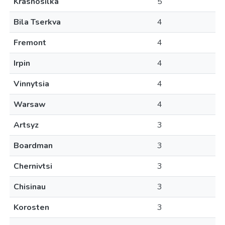
Krasnosilka
5
Bila Tserkva
4
Fremont
4
Irpin
4
Vinnytsia
4
Warsaw
4
Artsyz
3
Boardman
3
Chernivtsi
3
Chisinau
3
Korosten
3