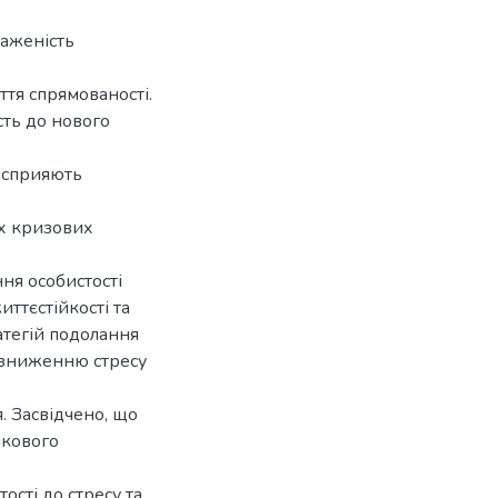
раженість
ття спрямованості.
сть до нового
, сприяють
ах кризових
ня особистості
ттєстійкості та
атегій подолання
, зниженню стресу
я. Засвідчено, що
нкового
ості до стресу та