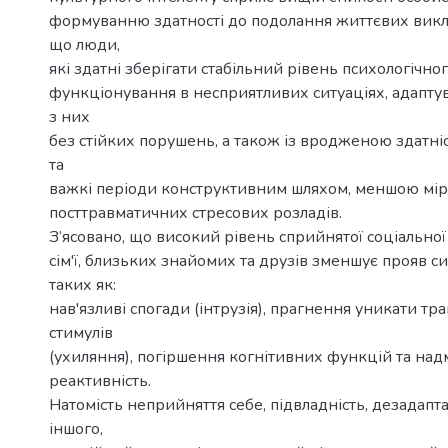
формуванню здатності до подолання життєвих викли
що люди,
які здатні зберігати стабільний рівень психологічно
функціонування в несприятливих ситуаціях, адапту
з них
без стійких порушень, а також із вродженою здатні
та
важкі періоди конструктивним шляхом, меншою мір
посттравматичних стресових розладів.
З’ясовано, що високий рівень сприйнятої соціальної
сім'ї, близьких знайомих та друзів зменшує прояв с
таких як:
нав'язливі спогади (інтрузія), прагнення уникати т
стимулів
(ухиляння), погіршення когнітивних функцій та над
реактивність.
Натомість неприйняття себе, підвладність, дезадапт
іншого,