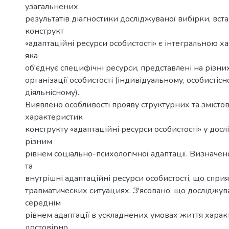
узагальнених
результатів діагностики досліджуваної вибірки, вст
конструкт
«адаптаційні ресурси особистості» є інтегральною 
яка
об'єднує специфічні ресурси, представлені на різни
організації особистості (індивідуальному, особистісн
діяльнісному).
Виявлено особливості прояву структурних та змісто
характеристик
конструкту «адаптаційні ресурси особистості» у дос
різним
рівнем соціально-психологічної адаптації. Визначен
та
внутрішні адаптаційні ресурси особистості, що сприяю
травматических ситуациях. З'ясовано, що досліджува
середнім
рівнем адаптації в ускладнених умовах життя хара
достовірно