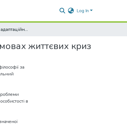
Log In
Особливості адаптаційних ресурсів особистості в умовах життєвих криз
умовах життєвих криз
ілософії за
альний
проблеми
особистості в
азначеної