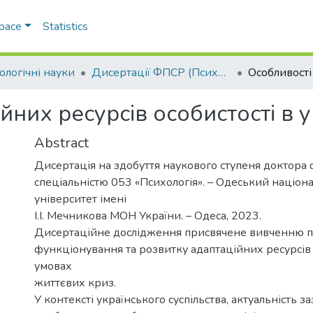
Space
Statistics
ологічні науки
Дисертації ФПСР (Психологічні науки)
йних ресурсів особистості в 
Abstract
Дисертація на здобуття наукового ступеня доктора ф
спеціальністю 053 «Психологія». – Одеський націон
університет імені
І.І. Мечникова МОН України. – Одеса, 2023.
Дисертаційне дослідження присвячене вивченню 
функціонування та розвитку адаптаційних ресурсів 
умовах
життєвих криз.
У контексті українського суспільства, актуальність з