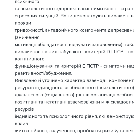
психічного
та психологічного здоров’я, пасивними копінг-стра
стресових ситуацій. Вони демонструють виражені п
прояви
тривожності, ангедонічного компонента депресивн
(зниження
мотивації або здатності відчувати задоволення), та
вираженості в них набувають: критерій D ПТСР - п
когнітивного
функціонування, та критерій Е ПСТР - симптоми на
реактивності/збудження.
Виявлено й уточнено характер взаємодії компонент
ресурсів індивідного, особистісного (психологічного) 
діяльнісного (соціального) рівнів організації особис
позитивні та негативні взаємозв'язки між складови
ресурсів
індивідного та психологічного рівня, які демонстр
вплив
життєстійкості, залученості, прийняття ризику та ре