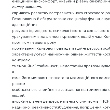
емоційний дискомфорт, низький рівень самоприйня
екстернальність
сприяють розвитку постравматичного стресового ро
Встановлено й обґрунтовано специфіку функціону
адаптаційних
ресурсів індивідного, психологічного та соціального 
урахуванням віддаленості кризових подій у часі. Ко
протягом першого року
проживання кризової події адаптаційні ресурси осо
характеризуються найнижчим рівнем життєстійкості,
контролю
та емоційної стабільності, недостатнім проявом куль
а
саме його метакогнітивного та мотиваційного комп
рівнем
особистісного сприйняття соціальної підтримки від с
людей,
високим рівнем депресії, наявністю симптомів ПТСР (
надмірної реактивності/збудження, погіршення ког