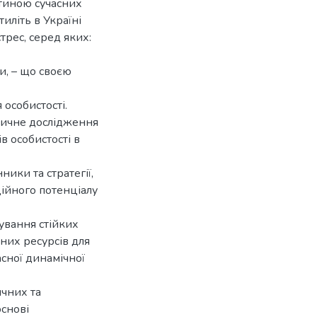
стиною сучасних
иліть в Україні
рес, серед яких:
зи, – що своєю
 особистості.
іричне дослідження
 особистості в
ики та стратегії,
ійного потенціалу
ування стійких
них ресурсів для
асної динамічної
ичних та
основі