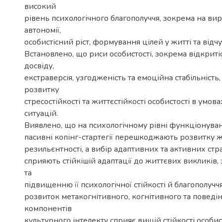
високий
рівень психологічного благополуччя, зокрема на ви
автономії,
особистісний ріст, формування цілей у житті та відчу
Встановлено, що риси особистості, зокрема відкриті
досвіду,
екстраверсія, узгодженість та емоційна стабільність
розвитку
стресостійкості та життєстійкості особистості в умов
ситуацій.
Виявлено, що на психологічному рівні функціонуван
пасивні копінг-стартегії перешкоджають розвитку жи
резильєнтності, а вибір адаптивних та активних стр
сприяють стійкішій адаптації до життєвих викликів
та
підвищенню її психологічної стійкості й благополучч
розвиток метакогнітивного, когнітивного та поведі
компонентів
культурного інтелекту сприяє вищій стійкості особист