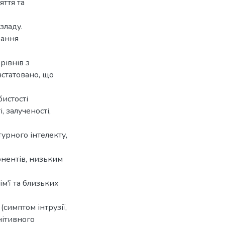
ття та
зладу.
вання
рівнів з
нстатовано, що
бистості
 залученості,
турного інтелекту,
онентів, низьким
ім'ї та близьких
симптом інтрузії,
нітивного