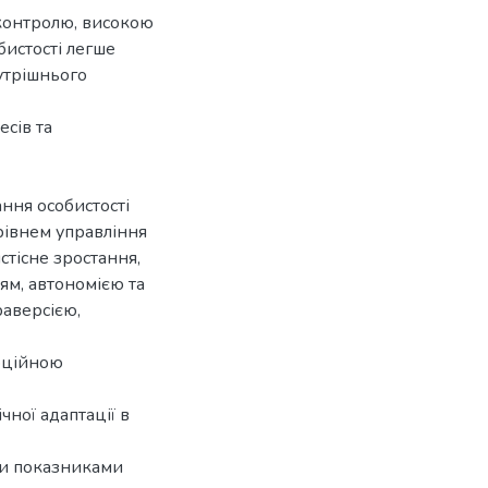
 контролю, високою
бистості легше
утрішнього
есів та
ння особистості
рівнем управління
тісне зростання,
ям, автономією та
раверсією,
моційною
чної адаптації в
ми показниками