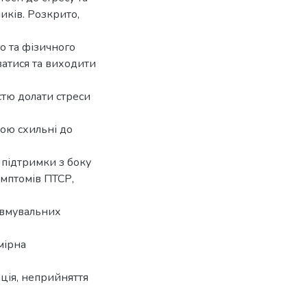
ків. Розкрито,
го та фізичного
ватися та виходити
стю долати стреси
ою схильні до
 підтримки з боку
имптомів ПТСР,
равмувальних
мірна
ація, неприйняття