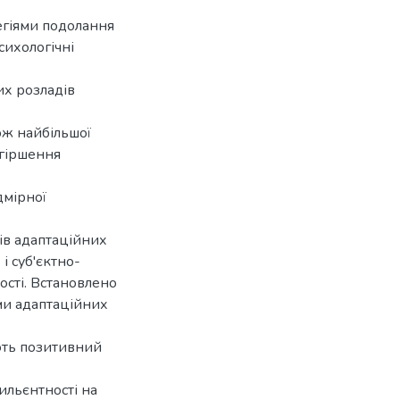
тегіями подолання
сихологічні
их розладів
кож найбільшої
огіршення
дмірної
ів адаптаційних
і суб'єктно-
тості. Встановлено
ми адаптаційних
ують позитивний
зильєнтності на