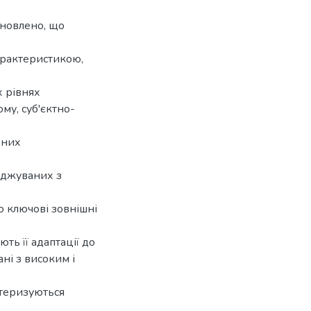
ановлено, що
характеристикою,
х рівнях
ому, суб'єктно-
вних
ліджуваних з
о ключові зовнішні
ть її адаптації до
ні з високим і
ктеризуються