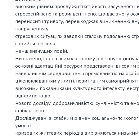
високим рівнем прояву життєстійкості, залученості,
стресостійкістю та резильєнтністю, що дає змогу осо
переносити тривогу, перешкоджає виникненню вн
напруження у
стресових ситуаціях завдяки сталому подоланню стр
сприйняттю їх як
менш значущих подій.
Визначено, що на психологічному рівні функціонува
основні адаптаційні ресурси представлені високим 
навколишнім середовищем, спрямованістю на особис
цілепокладанням у житті, позитивним самоприйнятт
високими показниками культурного інтелекту, екст
відкритістю до
нового досвіду, доброзичливістю, сумлінністю та е
стабільністю.
Досліджувані зі слабким рівнем соціально-психологі
умовах
кризових життєвих періодів вирізняються низьки