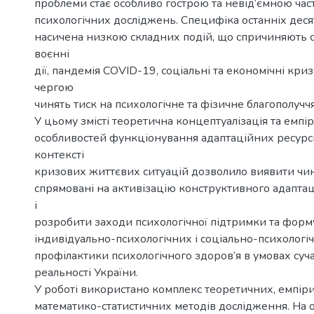
проблеми стає особливо гострою та невід’ємною ча
психологічних досліджень. Специфіка останніх десят
насичена низкою складних подій, що спричиняють ст
воєнні
дії, пандемія COVID-19, соціальні та економічні кри
чергою
чинять тиск на психологічне та фізичне благополуччя
У цьому змісті теоретична концептуалізація та емп
особливостей функціонування адаптаційних ресурсів
контексті
кризових життєвих ситуацій дозволило виявити чинн
спрямовані на активізацію конструктивного адаптац
і
розробити заходи психологічної підтримки та форм
індивідуально-психологічних і соціально-психологіч
профілактики психологічного здоров’я в умовах суч
реальності України.
У роботі використано комплекс теоретичних, емпір
математико-статистичних методів дослідження. На 