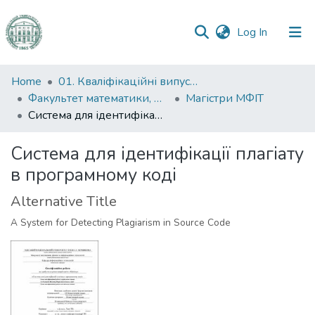
(current)
Log In
Communities
Home
01. Кваліфікаційні випускні роботи здобувачів вищої освіти
&
Факультет математики, фізики та інформаційних технологій
Магістри МФІТ
Collections
Система для ідентифікації плагіату в програмному коді
All of DSpace
Система для ідентифікації плагіату
в програмному коді
Statistics
Alternative Title
A System for Detecting Plagiarism in Source Code