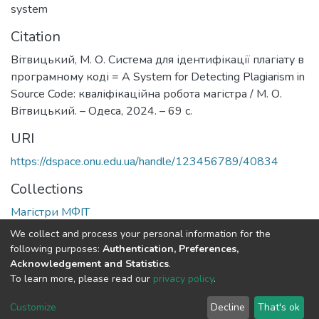
system
Citation
Вітвицький, М. О. Система для ідентифікації плагіату в
програмному коді = A System for Detecting Plagiarism in
Source Code: кваліфікаційна робота магістра / М. О.
Вітвицький. – Одеса, 2024. – 69 с.
URI
https://dspace.onu.edu.ua/handle/123456789/40834
Collections
Магістри МФІТ
We collect and process your personal information for the
Full item page
following purposes:
Authentication, Preferences,
Acknowledgement and Statistics
.
To learn more, please read our
privacy policy
.
DSpace software
copyright © 2009-2026
LYRASIS
Cookie
Privacy
End User
Send
Customize
Decline
That's ok
settings
policy
Agreement
Feedback