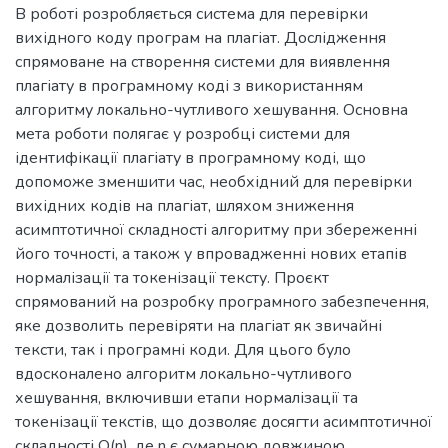
В роботі розробляється система для перевірки
вихідного коду програм на плагіат. Дослідження
спрямоване на створення системи для виявлення
плагіату в програмному коді з використанням
алгоритму локально-чутливого хешування. Основна
мета роботи полягає у розробці системи для
ідентифікації плагіату в програмному коді, що
допоможе зменшити час, необхідний для перевірки
вихідних кодів на плагіат, шляхом зниження
асимптотичної складності алгоритму при збереженні
його точності, а також у впровадженні нових етапів
нормалізації та токенізації тексту. Проєкт
спрямований на розробку програмного забезпечення,
яке дозволить перевіряти на плагіат як звичайні
тексти, так і програмні коди. Для цього було
вдосконалено алгоритм локально-чутливого
хешування, включивши етапи нормалізації та
токенізації текстів, що дозволяє досягти асимптотичної
складності O(n), де n є сумарною довжиною