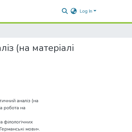
Log In
із (на матеріалі
тичний аналіз (на
ва робота на
а філологічних
«Германські мови».