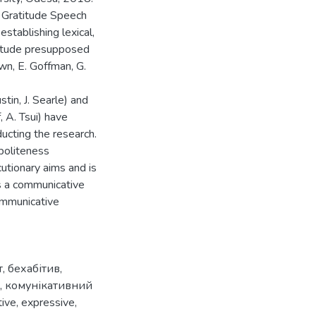
e Gratitude Speech
establishing lexical,
atitude presupposed
own, E. Goffman, G.
tin, J. Searle) and
, A. Tsui) have
ucting the research.
 politeness
cutionary aims and is
as a communicative
communicative
т
,
бехабітив
,
,
комунікативний
tive
,
expressive
,