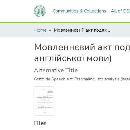
Communities & Collections
All of D
Home
Мовленнєвий акт подяки: прагмалінгвістичний аналіз (на матеріалі англійської мови)
Мовленнєвий акт подя
англійської мови)
Alternative Title
Gratitude Speech Act: Pragmalinguistic analysis (bas
Files