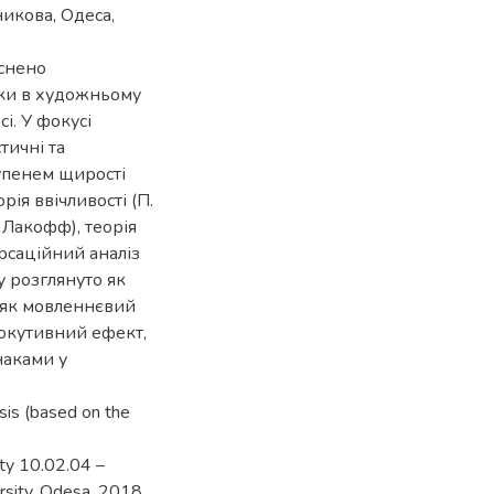
никова, Одеса,
снено
яки в художньому
і. У фокусі
тичні та
упенем щирості
ія ввічливості (П.
. Лакофф), теорія
рсаційний аналіз
у розглянуто як
, як мовленнєвий
рлокутивний ефект,
наками у
ysis (based on the
ity 10.02.04 –
rsity, Odesa, 2018.