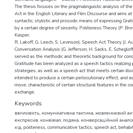
The thesis focuses on the pragmalinguistic analysis of th
Act in the English Literary and Film Discourse and aims at 
syntactic, stylistic and prosodic means of expressing Gr
by a certain degree of sincerity. Politeness Theory (P. Br
Kasper,
R. Lakoff, G. Leech, S. Levinson), Speech Act Theory (J. Aus
Conversation Analysis (G. Jefferson, H. Sacks, E. Schegloff
served as the methodic and theoretic background for cond
Gratitude has been analyzed as a speech tactics realizing
strategies, as well as a speech act that meets certain illo
intended to produce a certain perlocutionary effect, and 
move, characteristic of certain structural features in the 
exchange.
Keywords
ввічливість
,
комунікативна тактика
,
мовленнєвий ак
експресив
,
конвівіал
,
подяка
,
конверсаційний аналіз
хід
,
politeness
,
communicative tactics
,
speech act
,
behabi