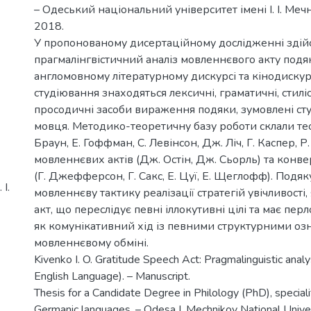
– Одеський національний університет імені І. І. Меч
2018.
У пропонованому дисертаційному дослідженні здій
прагмалінгвістичний аналіз мовленнєвого акту под
англомовному літературному дискурсі та кінодискурс
студіювання знаходяться лексичні, граматичні, стиліс
просодичні засоби вираження подяки, зумовлені ст
мовця. Методико-теоретичну базу роботи склали теор
Браун, Е. Гоффман, С. Левінсон, Дж. Ліч, Г. Каспер, Р
мовленнєвих актів (Дж. Остін, Дж. Сьорль) та конве
(Г. Джефферсон, Г. Сакс, Е. Цуї, Е. Щеглофф). Подяк
І.
мовленнєву тактику реалізації стратегій увічливості
акт, що переслідує певні іллокутивні цілі та має пе
як комунікативний хід із певними структурними оз
мовленнєвому обміні.
Kivenko I. O. Gratitude Speech Act: Pragmalinguistic anal
English Language). – Manuscript.
Thesis for a Candidate Degree in Philology (PhD), special
Germanic languages. – Odesa I. Mechnikov National Unive