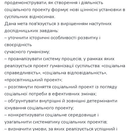
продемонструвати, як створення і діяльність
соціального проекту формує нові ціннісні установки в
суспільних відносинах.
Дана мета пов'язується з вирішенням наступних
дослідницьких завдань:
– уточнити історичні особливості розвитку і
своєрідність
сучасного гуманізму;
– проаналізувати систему процесів, у рамках яких
реалізується проект гуманізації суспільства: «соціальна
справедливість», «соціальна відповідальність»,
«просвітницький проект»;
– розглянути поняття соціальний проект із погляду
соціальної потреби в ефективних змінах;
– обґрунтувати внутрішні й зовнішні детермінанти
існування соціального проекту;
– конкретизувати соціальне середовище і
узагальнити систематику соціальних проектів;
– визначити умови, за яких реалізується успішний і