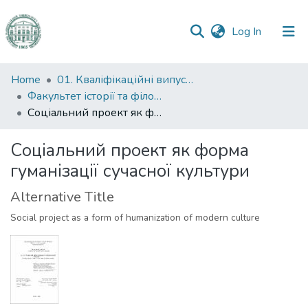
(current)
Log In
Communities
Home
01. Кваліфікаційні випускні роботи здобувачів вищої освіти
&
Факультет історії та філософії
Collections
Соціальний проект як форма гуманізації сучасної культури
All of DSpace
Соціальний проект як форма
гуманізації сучасної культури
Statistics
Alternative Title
Social project as a form of humanization of modern culture