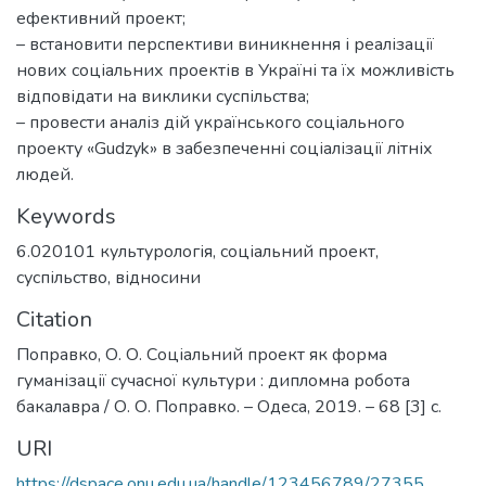
ефективний проект;
– встановити перспективи виникнення і реалізації
нових соціальних проектів в Україні та їх можливість
відповідати на виклики суспільства;
– провести аналіз дій українського соціального
проекту «Gudzyk» в забезпеченні соціалізації літніх
людей.
Keywords
6.020101 культурологія
,
соціальний проект
,
суспільство
,
відносини
Citation
Поправко, О. О. Соціальний проект як форма
гуманізації сучасної культури : дипломна робота
бакалавра / О. О. Поправко. – Одеса, 2019. – 68 [3] с.
URI
https://dspace.onu.edu.ua/handle/123456789/27355