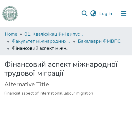
(current)
Log In
Communities
Home
01. Кваліфікаційні випускні роботи здобувачів вищої освіти
&
Факультет міжнародних відносин, політології та соціології
Бакалаври ФМВПС
Collections
Фінансовий аспект міжнародної трудової міграції
All of DSpace
Фінансовий аспект міжнародної
трудової міграції
Statistics
Alternative Title
Financial aspect of international labour migration