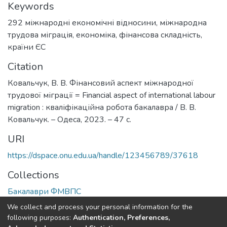
Keywords
292 міжнародні економічні відносини
,
міжнародна
трудова міграція
,
економіка
,
фінансова складність
,
країни ЄС
Citation
Ковальчук, В. В. Фінансовий аспект міжнародної
трудової міграції = Financial aspect of international labour
migration : кваліфікаційна робота бакалавра / В. В.
Ковальчук. – Одеса, 2023. – 47 с.
URI
https://dspace.onu.edu.ua/handle/123456789/37618
Collections
Бакалаври ФМВПС
We collect and process your personal information for the
Full item page
following purposes:
Authentication, Preferences,