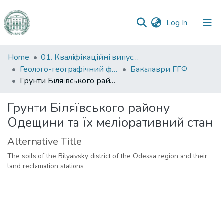
(current)
Log In
Communities
Home
01. Кваліфікаційні випускні роботи здобувачів вищої освіти
&
Геолого-географічний факультет
Бакалаври ГГФ
Collections
Грунти Біляївського району Одещини та їх меліоративний стан
All of DSpace
Грунти Біляївського району
Одещини та їх меліоративний стан
Statistics
Alternative Title
The soils of the Bilyaivsky district of the Odessa region and their
land reclamation stations