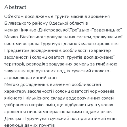
Abstract
Об’єктом досліджень є ґрунти масивів зрошення
Біляївського району Одеської області в
межахНижньо-Дністровської,Троїцько-Граденицької,
Маяко-Біляївської зрошувальних систем, зрошувальної
системи острова Турунчук і ділянок малого зрошення
Предметом дослідження є особливості і характер
засоленості і солонцюватості ґрунтів досліджуваної
території, розподіл зрошуваних земель за глибиною
залягання підґрунтових вод, їх сучасний еколого-
агромеліоративний стан.
Метою досліджень є вивчення особливостей
характеру засоленості і солонцюватості чорноземів,
якісного і кількісного складу водорозчинних солей,
увібраного натрію, змін, що відбуваються в умовах
зрошення низькомінералізованими водами річок
Дністра і Турунчука і сучасний постіригаційний етап
еволюції даних ґрунтів.