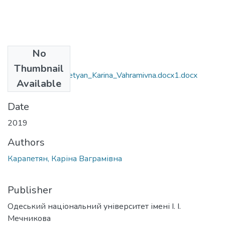
No
Files
Thumbnail
6.040104_Karapetyan_Karina_Vahramivna.docx1.docx
Available
(160.4 KB)
Date
2019
Authors
Карапетян, Каріна Ваграмівна
Publisher
Одеський національний університет імені І. І.
Мечникова