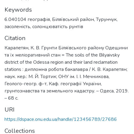
Keywords
6.040104 географія
,
Біляївський район
,
Турунчук
,
засоленість
,
солонцюватість рунтів
Citation
Карапетян, К. В. Грунти Біляївського району Одещини
та їх меліоративний стан = The soils of the Bilyaivsky
district of the Odessa region and their land reclamation
stations : дипломна робота бакалавра / К. В. Карапетян;
наук. кер.: М. Й. Тортик; ОНУ ім. І. І. Мечникова,
Геолого-геогр. ф-т, Каф. географії України,
грунтознавства та земельного кадастру. – Одеса, 2019.
– 68 с.
URI
https://dspace.onu.edu.ua/handle/123456789/27686
Collections