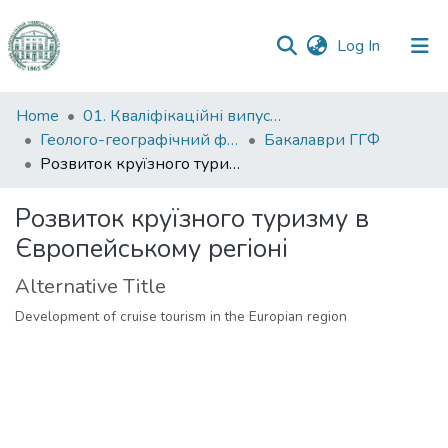
(current)
Log In
Communities
Home
01. Кваліфікаційні випускні роботи здобувачів вищої освіти
&
Геолого-географічний факультет
Бакалаври ГГФ
Collections
Розвиток круїзного туризму в Європейському регіоні
All of DSpace
Розвиток круїзного туризму в
Європейському регіоні
Statistics
Alternative Title
Development of cruise tourism in the Europian region