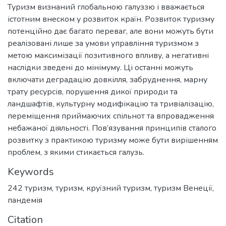
Туризм визнаний глобальною галуззю і вважається
істотним внеском у розвиток країн. Розвиток туризму
потенційно дає багато переваг, але вони можуть бути
реалізовані лише за умови управління туризмом з
метою максимізації позитивного впливу, а негативні
наслідки зведені до мінімуму. Ці останні можуть
включати деградацію довкілля, забруднення, марну
трату ресурсів, порушення дикої природи та
ландшафтів, культурну модифікацію та тривіалізацію,
переміщення приймаючих спільнот та впровадження
небажаної діяльності. Пов’язування принципів сталого
розвитку з практикою туризму може бути вирішенням
проблем, з якими стикається галузь.
Keywords
242 туризм
,
туризм
,
круїзний туризм
,
туризм Венеції
,
пандемія
Citation