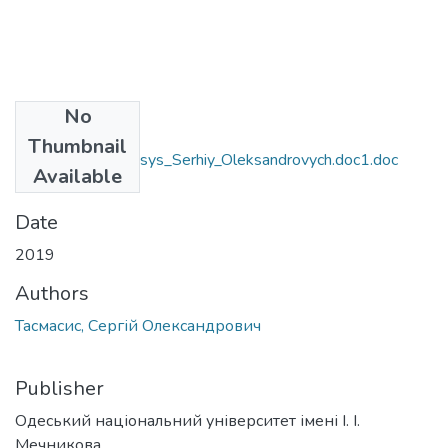
No
Files
Thumbnail
6.140103_Tasmasys_Serhiy_Oleksandrovych.doc1.doc
Available
(133.5 KB)
Date
2019
Authors
Тасмасис, Сергій Олександрович
Publisher
Одеський національний університет імені І. І.
Мечникова