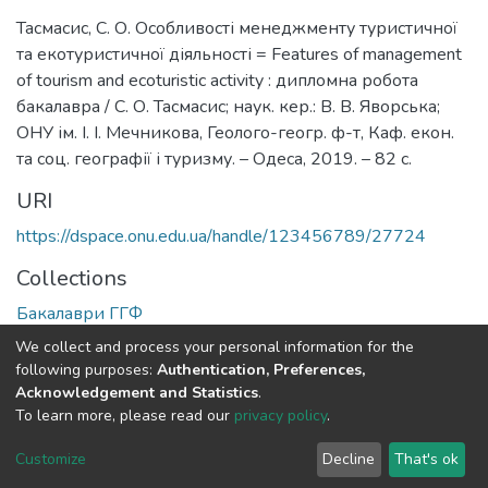
Тасмасис, С. О. Особливості менеджменту туристичної
та екотуристичної діяльності = Features of management
of tourism and ecoturistic activity : дипломна робота
бакалавра / С. О. Тасмасис; наук. кер.: В. В. Яворська;
ОНУ ім. І. І. Мечникова, Геолого-геогр. ф-т, Каф. екон.
та соц. географії і туризму. – Одеса, 2019. – 82 с.
URI
https://dspace.onu.edu.ua/handle/123456789/27724
Collections
Бакалаври ГГФ
We collect and process your personal information for the
Full item page
following purposes:
Authentication, Preferences,
Acknowledgement and Statistics
.
To learn more, please read our
privacy policy
.
DSpace software
copyright © 2009-2026
LYRASIS
Cookie
Privacy
End User
Send
Customize
Decline
That's ok
settings
policy
Agreement
Feedback