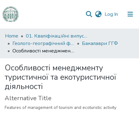
(current)
Log In
Communities
Home
01. Кваліфікаційні випускні роботи здобувачів вищої освіти
&
Геолого-географічний факультет
Бакалаври ГГФ
Collections
Особливості менеджменту туристичної та екотуристичної діяльності
All of DSpace
Особливості менеджменту
туристичної та екотуристичної
Statistics
діяльності
Alternative Title
Features of management of tourism and ecoturistic activity