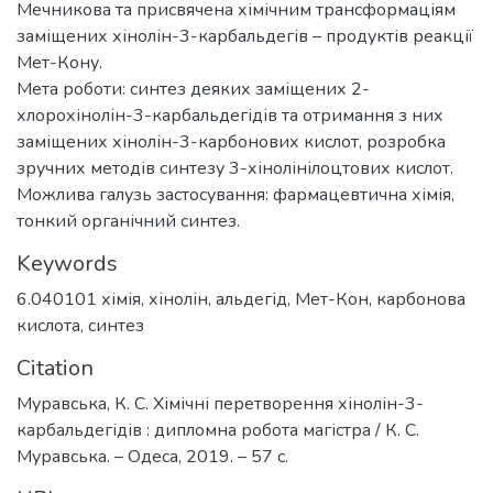
Мечникова та присвячена хімічним трансформаціям
заміщених хінолін-3-карбальдегів – продуктів реакції
Мет-Кону.
Мета роботи: синтез деяких заміщених 2-
хлорохінолін-3-карбальдегідів та отримання з них
заміщених хінолін-3-карбонових кислот, розробка
зручних методів синтезу 3-хінолінілоцтових кислот.
Можлива галузь застосування: фармацевтична хімія,
тонкий органічний синтез.
Keywords
6.040101 хімія
,
хінолін
,
альдегід
,
Мет-Кон
,
карбонова
кислота
,
синтез
Citation
Муравська, К. С. Хімічні перетворення хінолін-3-
карбальдегідів : дипломна робота магістра / К. С.
Муравська. – Одеса, 2019. – 57 с.