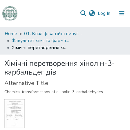
(current)
Log In
Communities
Home
01. Кваліфікаційні випускні роботи здобувачів вищої освіти
&
Факультет хімії та фармації
Collections
Хімічні перетворення хінолін-3-карбальдегідів
All of DSpace
Хімічні перетворення хінолін-3-
карбальдегідів
Statistics
Alternative Title
Сhemical transformations of quinolin-3-carbaldehydes