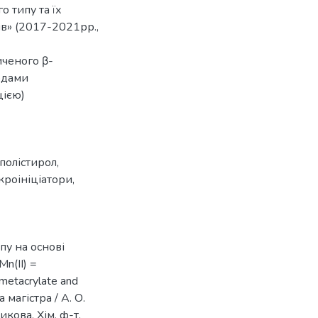
 типу та їх
ів» (2017-2021рр.,
иченого β-
одами
цією)
полістирол
,
кроініціатори
,
пу на основі
n(II) =
lmetacrylate and
 магістра / А. О.
икова, Хім. ф-т,