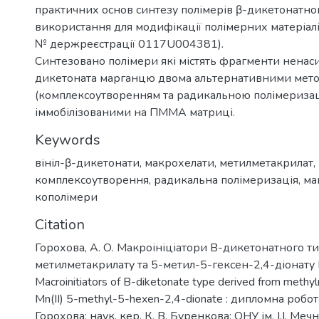
практичних основ синтезу полімерів β-дикетонатного
використання для модифікації полімерних матеріал
№ держреєстрації 0117U004381).
Синтезовано полімери які містять фрагменти ненас
дикетоната марганцю двома альтернативними мет
(комплексоутворенням та радикальною полімериза
іммобілізованими на ПММА матриці.
Keywords
вініл-β-дикетонати
,
макрохелати
,
метилметакрилат
,
комплексоутворення
,
радикальна полімеризація
,
ма
кополімери
Citation
Горохова, А. О. Макроініціатори B-дикетонатного ти
метилметакрилату та 5-метил-5-гексен-2,4-діонату M
Macroinitiators of B-diketonate type derived from methy
Mn(II) 5-methyl-5-hexen-2,4-dionate : дипломна робота
Горохова; наук. кер. К. В. Буренкова; ОНУ ім. І.І. Мечн