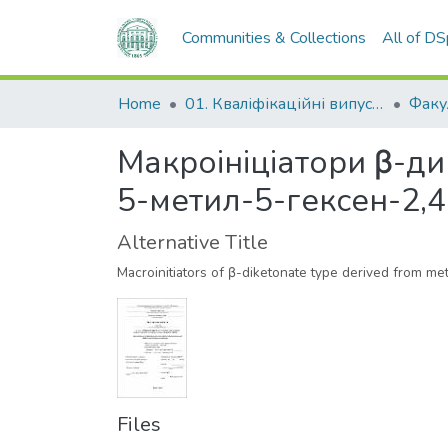
Communities & Collections
All of D
Home
01. Кваліфікаційні випускні роботи здобувачів вищої освіти
Макроініціатори β-ди
5-метил-5-гексен-2,4-
Alternative Title
Macroinitiators of β-diketonate type derived from m
Files