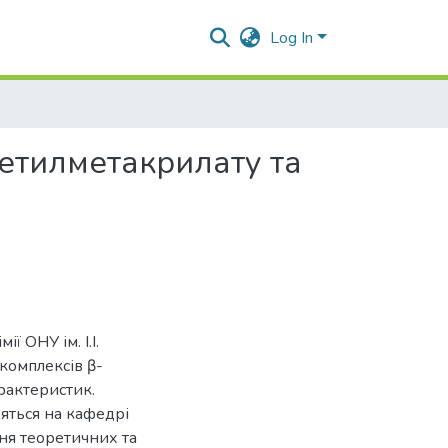
Log In
метилметакрилату та
 ОНУ ім. І.І.
комплексів β-
рактеристик.
яться на кафедрі
ня теоретичних та