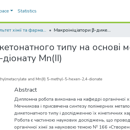
Space
Statistics
Факультет хімії та фармації
Макроініціатори β-дикетонатного типу на основі метилметакрилату та 5-метил-5-гексен-2,4-діонату Mn(II)
кетонатного типу на основі 
діонату Mn(II)
ethylmetacrylate and Mn(II) 5-methyl-5-hexen-2,4-dionate
Abstract
Дипломна робота виконана на кафедрі органічної хімії
Мечникова і присвячена синтезу полімерних метало
дикетонатного типу і дослідженню їх кінетичних ха
Робота є частиною наукових досліджень, що провод
органічної хімії за науковою темою № 166 «Створен